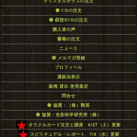
クリスタルガラスの注文
🟡 CDの注文
🟡 瞑想DVDの注文
購入者の声
書籍の注文
ニュース
🔵 メルマガ登録
プロフィール
通販法表示
版権 貸出 使用規定
問合せ
🟢 協賛：（株）剛英
🟢 協賛：色彩科学研究所（株）
オラクルカード注文と講座 6/27（土）更新
スピリチュアル・レポート 7/8（水）更新