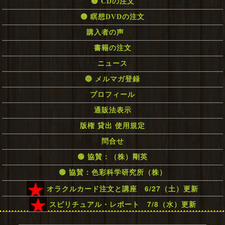
🟡 CDの注文
🟡 瞑想DVDの注文
購入者の声
書籍の注文
ニュース
🔵 メルマガ登録
プロフィール
通販法表示
版権 貸出 使用規定
問合せ
🟢 協賛：（株）剛英
🟢 協賛：色彩科学研究所（株）
オラクルカード注文と講座 6/27（土）更新
スピリチュアル・レポート 7/8（水）更新