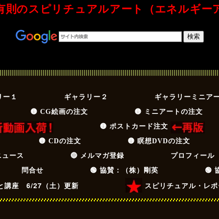
有則のスピリチュアルアート（エネルギー
Spiritual Art Energy 綾小路有則のスピリチュアルアート（エネルギーアート）
リー１
ギャラリー２
ギャラリーミニア
🟡 CG絵画の注文
🟡 ミニアートの注文
🟡 ポストカード注文
🟡 CDの注文
🟡 瞑想DVDの注文
ニュース
🔵 メルマガ登録
プロフィール
問合せ
🟢 協賛：（株）剛英
🟢
講座 6/27（土）更新
スピリチュアル・レポ