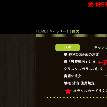
綾小路
HOME
|
ギャラリー１
|
白虎
TOP
ギャラ
🟡 特別CG絵画の注文
🟡『護符動画』注文
クリスタルガラスの注文
書籍の注文
版権 貸出 使用規定
オラクルカード注文と