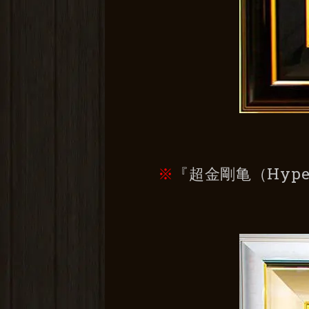
※
『超金剛亀（Hyp