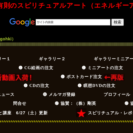
有則のスピリチュアルアート（エネルギー
Spiritual Art Energy 綾小路有則のスピリチュアルアート（エネルギーアート）
gohki）
リー１
ギャラリー２
ギャラリーミニア
🟡 CG絵画の注文
🟡 ミニアートの注文
🟡 ポストカード注文
🟡 CDの注文
🟡 瞑想DVDの注文
ニュース
🔵 メルマガ登録
プロフィール
問合せ
🟢 協賛：（株）剛英
🟢
講座 6/27（土）更新
スピリチュアル・レポ