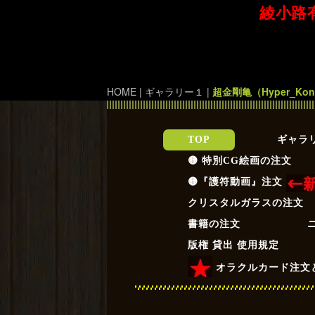
綾小路
HOME
|
ギャラリー１
|
超金剛亀（Hyper_Kon
TOP
ギャラ
🟡 特別CG絵画の注文
🟡『護符動画』注文
クリスタルガラスの注文
書籍の注文
版権 貸出 使用規定
オラクルカード注文と