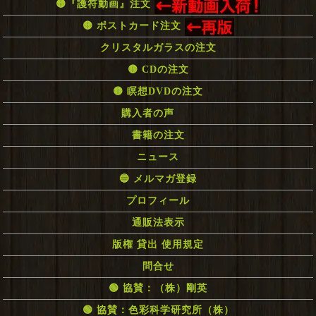
🟡『護符動画』注文
🟡 ポストカード注文
クリスタルガラスの注文
🟡 CDの注文
🟡 瞑想DVDの注文
購入者の声
書籍の注文
ニュース
🔵 メルマガ登録
プロフィール
通販法表示
版権 貸出 使用規定
問合せ
🟢 協賛：（株）剛英
🟢 協賛：色彩科学研究所（株）