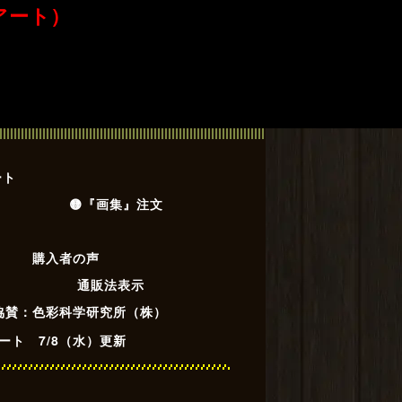
アート）
ート
🟡『画集』注文
購入者の声
通販法表示
 協賛：色彩科学研究所（株）
ート 7/8（水）更新